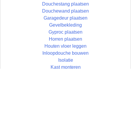
Douchestang plaatsen
Douchewand plaatsen
Garagedeur plaatsen
Gevelbekleding
Gyproc plaatsen
Horren plaatsen
Houten vloer leggen
Inloopdouche bouwen
Isolatie
Kast monteren
Keuken plaatsen
Laminaat
Latei plaatsen
Loodgieterswerk
Muur
Muur bouwen
Omheining plaatsen
Omkasting maken