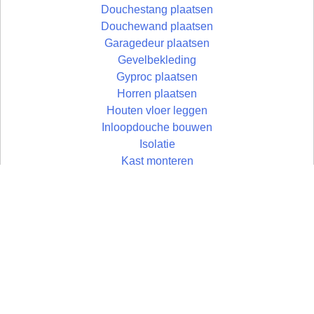
Douchestang plaatsen
Douchewand plaatsen
Garagedeur plaatsen
Gevelbekleding
Gyproc plaatsen
Horren plaatsen
Houten vloer leggen
Inloopdouche bouwen
Isolatie
Kast monteren
Keuken plaatsen
Laminaat
Latei plaatsen
Loodgieterswerk
Muur
Muur bouwen
Omheining plaatsen
Omkasting maken