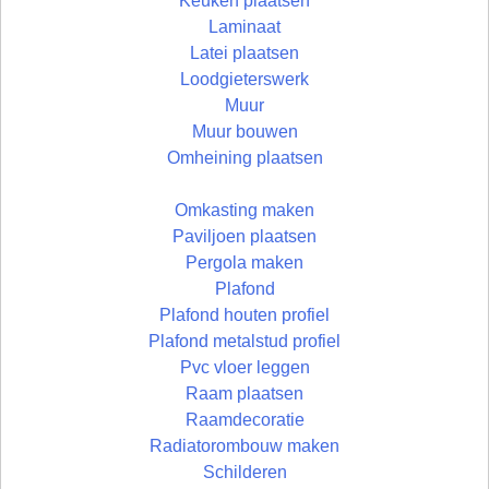
Keuken plaatsen
Laminaat
Latei plaatsen
Loodgieterswerk
Muur
Muur bouwen
Omheining plaatsen
Omkasting maken
Paviljoen plaatsen
Pergola maken
Plafond
Plafond houten profiel
Plafond metalstud profiel
Pvc vloer leggen
Raam plaatsen
Raamdecoratie
Radiatorombouw maken
Schilderen