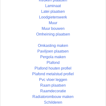
Keuken plaatsen
Laminaat
Latei plaatsen
Loodgieterswerk
Muur
Muur bouwen
Omheining plaatsen
Omkasting maken
Paviljoen plaatsen
Pergola maken
Plafond
Plafond houten profiel
Plafond metalstud profiel
Pvc vloer leggen
Raam plaatsen
Raamdecoratie
Radiatorombouw maken
Schilderen