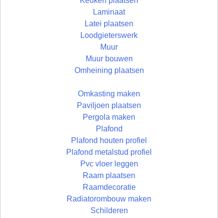
Keuken plaatsen
Laminaat
Latei plaatsen
Loodgieterswerk
Muur
Muur bouwen
Omheining plaatsen
Omkasting maken
Paviljoen plaatsen
Pergola maken
Plafond
Plafond houten profiel
Plafond metalstud profiel
Pvc vloer leggen
Raam plaatsen
Raamdecoratie
Radiatorombouw maken
Schilderen