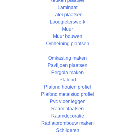
Keuken plaatsen
Laminaat
Latei plaatsen
Loodgieterswerk
Muur
Muur bouwen
Omheining plaatsen
Omkasting maken
Paviljoen plaatsen
Pergola maken
Plafond
Plafond houten profiel
Plafond metalstud profiel
Pvc vloer leggen
Raam plaatsen
Raamdecoratie
Radiatorombouw maken
Schilderen