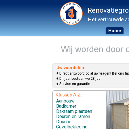
Renovatiegr
Het vertrouwde ad
Home
Skip
to
content
Uw voordelen:
+ Direct antwoord op al uw vragen! Bel ons tij
+ Dit jaar bestaan we 28 jaar.
+ Service en garantie.
Klussen A-Z:
Aanbouw
Badkamer
Dakraam plaatsen
Deuren en ramen
Douche
Gevelbekleding