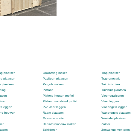
g plaatsen
Omkasting maken
Trap plaatsen
d plaatsen
Paviljoen plaatsen
Traprenovatie
 plaatsen
Pergola maken
Tuin inrichten
ding
Plafond
Tuinhuis plaatsen
atsen
Plafond houten profiel
Vloer egaliseren
atsen
Plafond metalstud profiel
Vloer leggen
er leggen
Pvc vloer leggen
Vloertegels leggen
che bouwen
Raam plaatsen
Wandtegels plaatsen
Raamdecoratie
Wastafel plaatsen
ren
Radiatorombouw maken
Zolder
atsen
Schilderen
Zonwering monteren