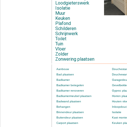
Loodgieterswerk
Isolatie
Muur
Keuken
Plafond
Schilderen
Schrijnwerk
Toilet
Tuin
Vloer
Zolder
Zonwering plaatsen
Aanbouw
Douchestan
Bad plaatsen
Douchewan
Badkamer
Garagedeur
Badkamer betegelen
Gevelbekle
Badkamer renoveren
Gyproc pla
Badkamermeubel plaatsen
Horren pla
Badwand plaatsen
Houten vlo
Behangen
Inloopdou
Binnendeur plaatsen
Isolatie
Buitendeur plaatsen
Kast monte
Carport plaatsen
Keuken pla