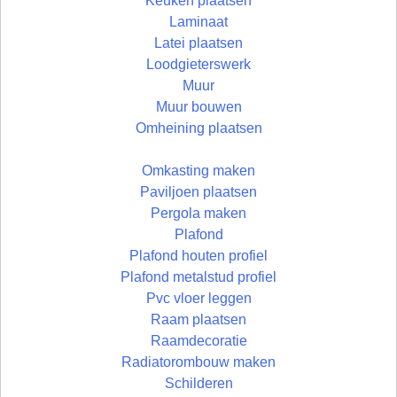
Keuken plaatsen
Laminaat
Latei plaatsen
Loodgieterswerk
Muur
Muur bouwen
Omheining plaatsen
Omkasting maken
Paviljoen plaatsen
Pergola maken
Plafond
Plafond houten profiel
Plafond metalstud profiel
Pvc vloer leggen
Raam plaatsen
Raamdecoratie
Radiatorombouw maken
Schilderen