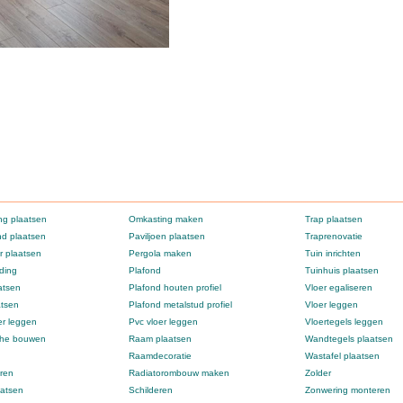
g plaatsen
Omkasting maken
Trap plaatsen
d plaatsen
Paviljoen plaatsen
Traprenovatie
 plaatsen
Pergola maken
Tuin inrichten
ding
Plafond
Tuinhuis plaatsen
atsen
Plafond houten profiel
Vloer egaliseren
atsen
Plafond metalstud profiel
Vloer leggen
er leggen
Pvc vloer leggen
Vloertegels leggen
che bouwen
Raam plaatsen
Wandtegels plaatsen
Raamdecoratie
Wastafel plaatsen
ren
Radiatorombouw maken
Zolder
atsen
Schilderen
Zonwering monteren