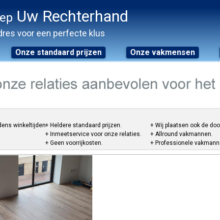
Uw Rechterhand
oep
res voor een perfecte klus
Onze standaard prijzen
Onze vakmensen
dens winkeltijden.
+ Heldere standaard prijzen.
+ Wij plaatsen ook de do
+ Inmeetservice voor onze relaties.
+ Allround vakmannen.
+ Geen voorrijkosten.
+ Professionele vakmannen