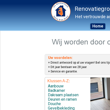
Renovatiegr
Het vertrouwde ad
Home
Skip
to
content
Uw voordelen:
+ Direct antwoord op al uw vragen! Bel ons tij
+ Dit jaar bestaan we 28 jaar.
+ Service en garantie.
Klussen A-Z:
Aanbouw
Badkamer
Dakraam plaatsen
Deuren en ramen
Douche
Gevelbekleding