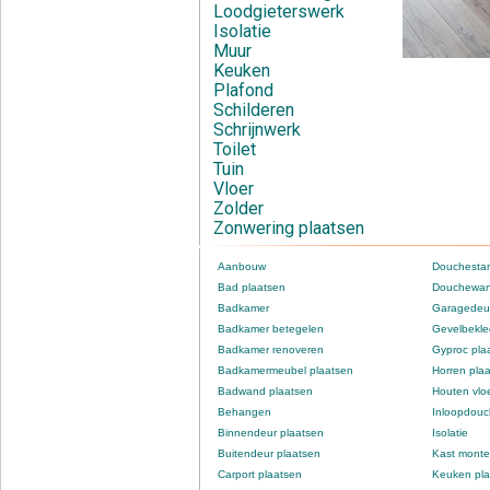
Loodgieterswerk
Isolatie
Muur
Keuken
Plafond
Schilderen
Schrijnwerk
Toilet
Tuin
Vloer
Zolder
Zonwering plaatsen
Aanbouw
Douchestan
Bad plaatsen
Douchewan
Badkamer
Garagedeur
Badkamer betegelen
Gevelbekle
Badkamer renoveren
Gyproc pla
Badkamermeubel plaatsen
Horren pla
Badwand plaatsen
Houten vlo
Behangen
Inloopdou
Binnendeur plaatsen
Isolatie
Buitendeur plaatsen
Kast monte
Carport plaatsen
Keuken pla