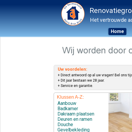
Renovatiegr
Het vertrouwde ad
Home
Skip
to
content
Uw voordelen:
+ Direct antwoord op al uw vragen! Bel ons tij
+ Dit jaar bestaan we 28 jaar.
+ Service en garantie.
Klussen A-Z:
Aanbouw
Badkamer
Dakraam plaatsen
Deuren en ramen
Douche
Gevelbekleding