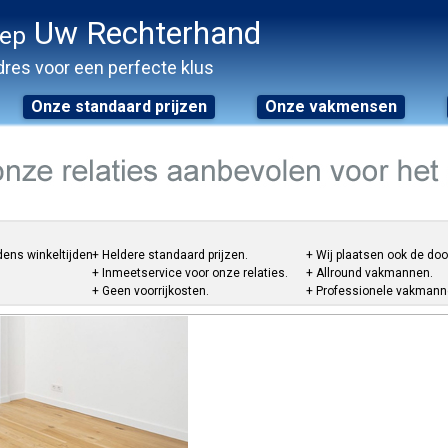
Uw Rechterhand
oep
res voor een perfecte klus
Onze standaard prijzen
Onze vakmensen
dens winkeltijden.
+ Heldere standaard prijzen.
+ Wij plaatsen ook de do
+ Inmeetservice voor onze relaties.
+ Allround vakmannen.
+ Geen voorrijkosten.
+ Professionele vakmannen