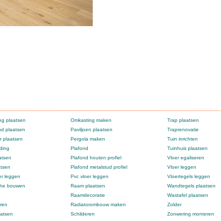
g plaatsen
Omkasting maken
Trap plaatsen
d plaatsen
Paviljoen plaatsen
Traprenovatie
 plaatsen
Pergola maken
Tuin inrichten
ding
Plafond
Tuinhuis plaatsen
atsen
Plafond houten profiel
Vloer egaliseren
atsen
Plafond metalstud profiel
Vloer leggen
er leggen
Pvc vloer leggen
Vloertegels leggen
che bouwen
Raam plaatsen
Wandtegels plaatsen
Raamdecoratie
Wastafel plaatsen
ren
Radiatorombouw maken
Zolder
atsen
Schilderen
Zonwering monteren