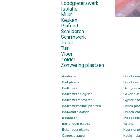
Loodgieterswerk
Isolatie
Muur
Keuken
Plafond
Schilderen
Schrijnwerk
Toilet
Tuin
Vloer
Zolder
Zonwering plaatsen
Aanbouw
Douchestan
Bad plaatsen
Douchewan
Badkamer
Garagedeur
Badkamer betegelen
Gevelbekle
Badkamer renoveren
Gyproc pla
Badkamermeubel plaatsen
Horren pla
Badwand plaatsen
Houten vlo
Behangen
Inloopdou
Binnendeur plaatsen
Isolatie
Buitendeur plaatsen
Kast monte
Carport plaatsen
Keuken pla