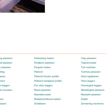
g plaatsen
Omkasting maken
Trap plaatsen
d plaatsen
Paviljoen plaatsen
Traprenovatie
 plaatsen
Pergola maken
Tuin inrichten
ding
Plafond
Tuinhuis plaatsen
atsen
Plafond houten profiel
Vloer egaliseren
atsen
Plafond metalstud profiel
Vloer leggen
er leggen
Pvc vloer leggen
Vloertegels leggen
che bouwen
Raam plaatsen
Wandtegels plaatsen
Raamdecoratie
Wastafel plaatsen
ren
Radiatorombouw maken
Zolder
atsen
Schilderen
Zonwering monteren