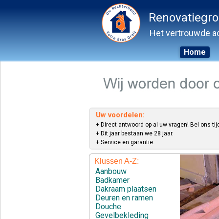
Renovatiegr
Het vertrouwde ad
Home
Skip
to
content
Uw voordelen:
+ Direct antwoord op al uw vragen! Bel ons tij
+ Dit jaar bestaan we 28 jaar.
+ Service en garantie.
Klussen A-Z:
Aanbouw
Badkamer
Dakraam plaatsen
Deuren en ramen
Douche
Gevelbekleding