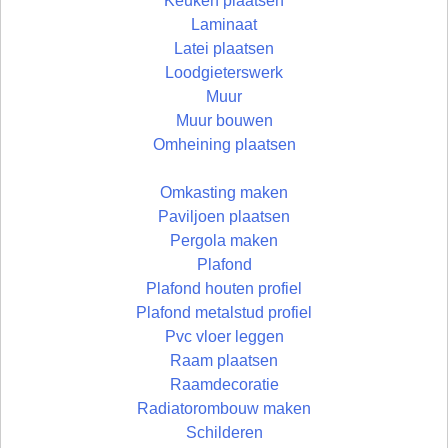
Keuken plaatsen
Laminaat
Latei plaatsen
Loodgieterswerk
Muur
Muur bouwen
Omheining plaatsen
Omkasting maken
Paviljoen plaatsen
Pergola maken
Plafond
Plafond houten profiel
Plafond metalstud profiel
Pvc vloer leggen
Raam plaatsen
Raamdecoratie
Radiatorombouw maken
Schilderen