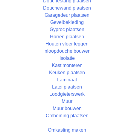
Douchestang plaatsen
Douchewand plaatsen
Garagedeur plaatsen
Gevelbekleding
Gyproc plaatsen
Horren plaatsen
Houten vloer leggen
Inloopdouche bouwen
Isolatie
Kast monteren
Keuken plaatsen
Laminaat
Latei plaatsen
Loodgieterswerk
Muur
Muur bouwen
Omheining plaatsen
Omkasting maken