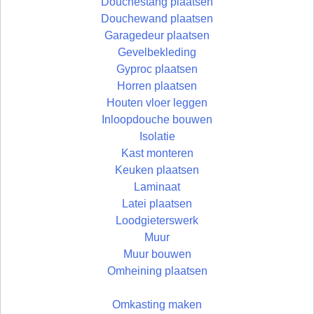
Douchestang plaatsen
Douchewand plaatsen
Garagedeur plaatsen
Gevelbekleding
Gyproc plaatsen
Horren plaatsen
Houten vloer leggen
Inloopdouche bouwen
Isolatie
Kast monteren
Keuken plaatsen
Laminaat
Latei plaatsen
Loodgieterswerk
Muur
Muur bouwen
Omheining plaatsen
Omkasting maken