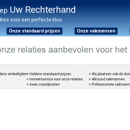
Uw Rechterhand
oep
res voor een perfecte klus
Onze standaard prijzen
Onze vakmensen
dens winkeltijden.
+ Heldere standaard prijzen.
+ Wij plaatsen ook de do
+ Inmeetservice voor onze relaties.
+ Allround vakmannen.
+ Geen voorrijkosten.
+ Professionele vakmannen