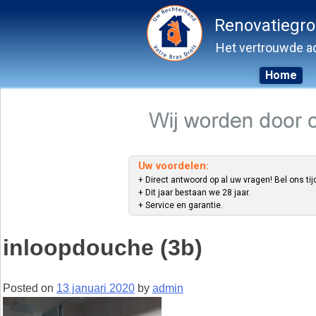
Renovatiegr
Het vertrouwde ad
Home
Skip
to
content
Uw voordelen:
+ Direct antwoord op al uw vragen! Bel ons tij
+ Dit jaar bestaan we 28 jaar.
+ Service en garantie.
inloopdouche (3b)
Posted on
13 januari 2020
by
admin