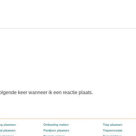
olgende keer wanneer ik een reactie plaats.
g plaatsen
Omkasting maken
Trap plaatsen
d plaatsen
Paviljoen plaatsen
Traprenovatie