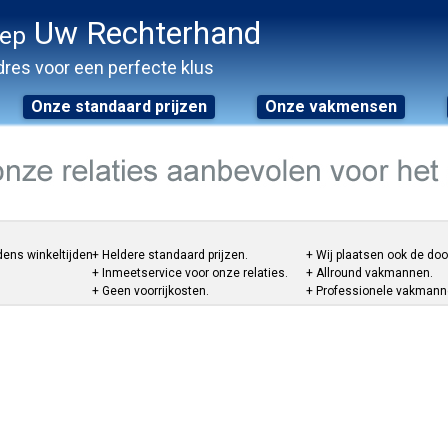
Uw Rechterhand
oep
res voor een perfecte klus
Onze standaard prijzen
Onze vakmensen
dens winkeltijden.
+ Heldere standaard prijzen.
+ Wij plaatsen ook de do
+ Inmeetservice voor onze relaties.
+ Allround vakmannen.
+ Geen voorrijkosten.
+ Professionele vakmannen