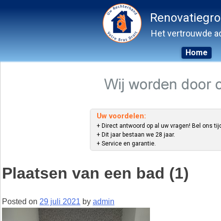
Renovatiegr
Het vertrouwde ad
Home
Skip
to
content
Uw voordelen:
+ Direct antwoord op al uw vragen! Bel ons tij
+ Dit jaar bestaan we 28 jaar.
+ Service en garantie.
Plaatsen van een bad (1)
Posted on
29 juli 2021
by
admin