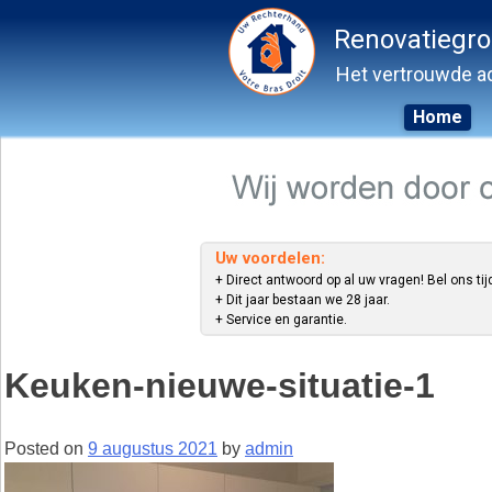
Renovatiegr
Het vertrouwde ad
Home
Skip
to
content
Uw voordelen:
+ Direct antwoord op al uw vragen! Bel ons tij
+ Dit jaar bestaan we 28 jaar.
+ Service en garantie.
Keuken-nieuwe-situatie-1
Posted on
9 augustus 2021
by
admin