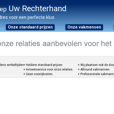
Uw Rechterhand
oep
res voor een perfecte klus
Onze standaard prijzen
Onze vakmensen
dens winkeltijden.
+ Heldere standaard prijzen.
+ Wij plaatsen ook de do
+ Inmeetservice voor onze relaties.
+ Allround vakmannen.
+ Geen voorrijkosten.
+ Professionele vakmannen