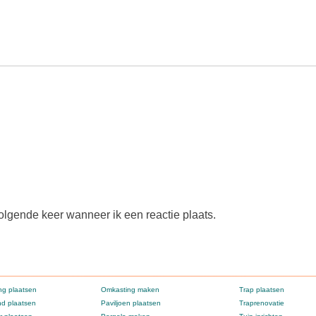
olgende keer wanneer ik een reactie plaats.
g plaatsen
Omkasting maken
Trap plaatsen
d plaatsen
Paviljoen plaatsen
Traprenovatie