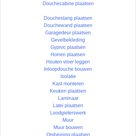
Douchecabine plaatsen
Douchestang plaatsen
Douchewand plaatsen
Garagedeur plaatsen
Gevelbekleding
Gyproc plaatsen
Horren plaatsen
Houten vloer leggen
Inloopdouche bouwen
Isolatie
Kast monteren
Keuken plaatsen
Laminaat
Latei plaatsen
Loodgieterswerk
Muur
Muur bouwen
Omheining plaatsen