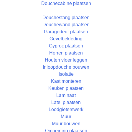
Douchecabine plaatsen
Douchestang plaatsen
Douchewand plaatsen
Garagedeur plaatsen
Gevelbekleding
Gyproc plaatsen
Horren plaatsen
Houten vloer leggen
Inloopdouche bouwen
Isolatie
Kast monteren
Keuken plaatsen
Laminaat
Latei plaatsen
Loodgieterswerk
Muur
Muur bouwen
Omheining plaatsen