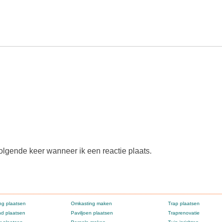
olgende keer wanneer ik een reactie plaats.
g plaatsen
Omkasting maken
Trap plaatsen
d plaatsen
Paviljoen plaatsen
Traprenovatie