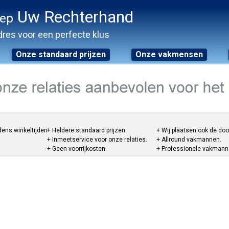
Uw Rechterhand
oep
res voor een perfecte klus
Onze standaard prijzen
Onze vakmensen
dens winkeltijden.
+ Heldere standaard prijzen.
+ Wij plaatsen ook de do
+ Inmeetservice voor onze relaties.
+ Allround vakmannen.
+ Geen voorrijkosten.
+ Professionele vakmannen