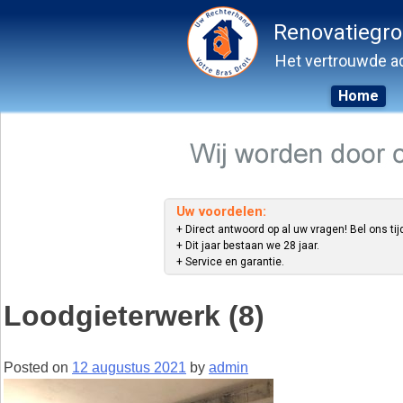
Renovatiegr
Het vertrouwde ad
Home
Skip
to
content
Uw voordelen:
+ Direct antwoord op al uw vragen! Bel ons tij
+ Dit jaar bestaan we 28 jaar.
+ Service en garantie.
Loodgieterwerk (8)
Posted on
12 augustus 2021
by
admin