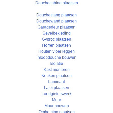
Douchecabine plaatsen
Douchestang plaatsen
Douchewand plaatsen
Garagedeur plaatsen
Gevelbekleding
Gyproc plaatsen
Horren plaatsen
Houten vloer leggen
Inloopdouche bouwen
Isolatie
Kast monteren
Keuken plaatsen
Laminaat
Latei plaatsen
Loodgieterswerk
Muur
Muur bouwen
Omheining plaatsen