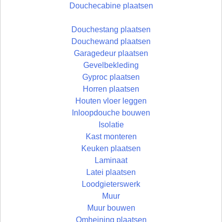
Douchecabine plaatsen
Douchestang plaatsen
Douchewand plaatsen
Garagedeur plaatsen
Gevelbekleding
Gyproc plaatsen
Horren plaatsen
Houten vloer leggen
Inloopdouche bouwen
Isolatie
Kast monteren
Keuken plaatsen
Laminaat
Latei plaatsen
Loodgieterswerk
Muur
Muur bouwen
Omheining plaatsen