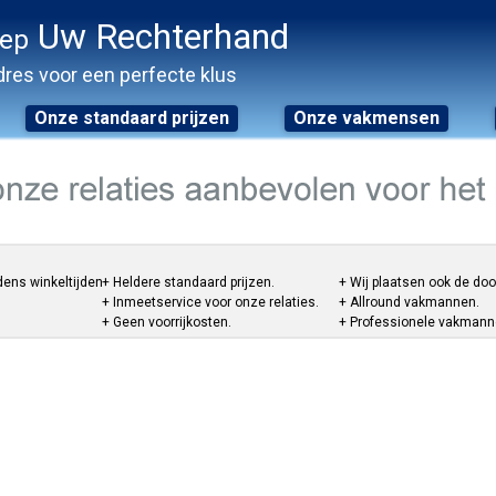
Uw Rechterhand
oep
res voor een perfecte klus
Onze standaard prijzen
Onze vakmensen
dens winkeltijden.
+ Heldere standaard prijzen.
+ Wij plaatsen ook de do
+ Inmeetservice voor onze relaties.
+ Allround vakmannen.
+ Geen voorrijkosten.
+ Professionele vakmannen