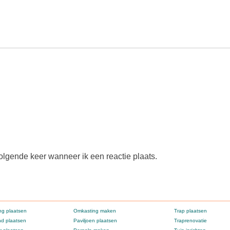
olgende keer wanneer ik een reactie plaats.
g plaatsen
Omkasting maken
Trap plaatsen
d plaatsen
Paviljoen plaatsen
Traprenovatie