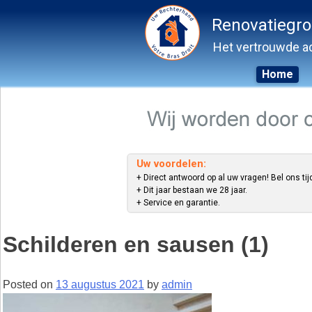
Renovatiegr
Het vertrouwde ad
Home
Skip
to
content
Uw voordelen:
+ Direct antwoord op al uw vragen! Bel ons tij
+ Dit jaar bestaan we 28 jaar.
+ Service en garantie.
Schilderen en sausen (1)
Posted on
13 augustus 2021
by
admin