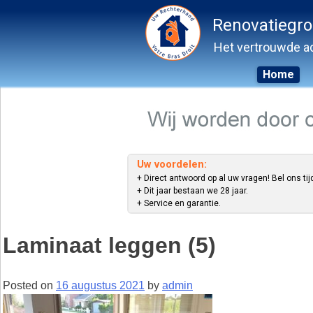
Renovatiegr
Het vertrouwde ad
Home
Skip
to
content
Uw voordelen:
+ Direct antwoord op al uw vragen! Bel ons tij
+ Dit jaar bestaan we 28 jaar.
+ Service en garantie.
Laminaat leggen (5)
Posted on
16 augustus 2021
by
admin