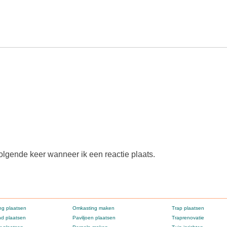
olgende keer wanneer ik een reactie plaats.
g plaatsen
Omkasting maken
Trap plaatsen
d plaatsen
Paviljoen plaatsen
Traprenovatie