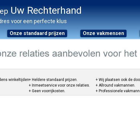
Uw Rechterhand
oep
res voor een perfecte klus
Onze standaard prijzen
Onze vakmensen
dens winkeltijden.
+ Heldere standaard prijzen.
+ Wij plaatsen ook de do
+ Inmeetservice voor onze relaties.
+ Allround vakmannen.
+ Geen voorrijkosten.
+ Professionele vakmannen