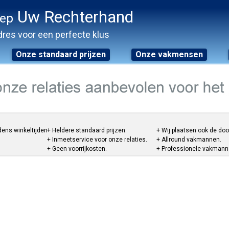
Uw Rechterhand
oep
res voor een perfecte klus
Onze standaard prijzen
Onze vakmensen
dens winkeltijden.
+ Heldere standaard prijzen.
+ Wij plaatsen ook de do
+ Inmeetservice voor onze relaties.
+ Allround vakmannen.
+ Geen voorrijkosten.
+ Professionele vakmannen