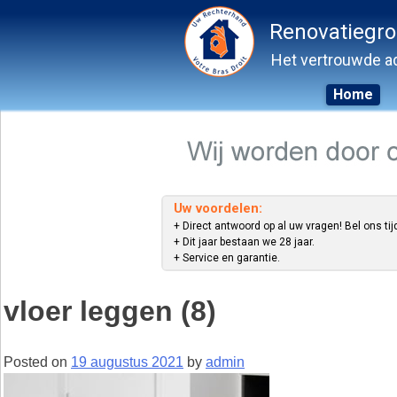
Renovatiegr
Het vertrouwde ad
Home
Skip
to
content
Uw voordelen:
+ Direct antwoord op al uw vragen! Bel ons tij
+ Dit jaar bestaan we 28 jaar.
+ Service en garantie.
vloer leggen (8)
Posted on
19 augustus 2021
by
admin