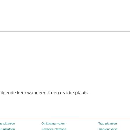
olgende keer wanneer ik een reactie plaats.
g plaatsen
Omkasting maken
Trap plaatsen
d plaatsen
Paviljoen plaatsen
Traprenovatie