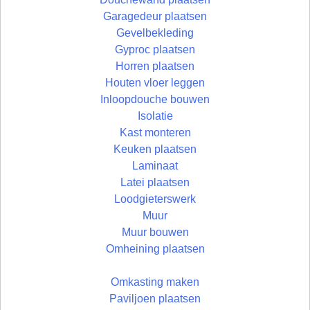
Garagedeur plaatsen
Gevelbekleding
Gyproc plaatsen
Horren plaatsen
Houten vloer leggen
Inloopdouche bouwen
Isolatie
Kast monteren
Keuken plaatsen
Laminaat
Latei plaatsen
Loodgieterswerk
Muur
Muur bouwen
Omheining plaatsen
Omkasting maken
Paviljoen plaatsen