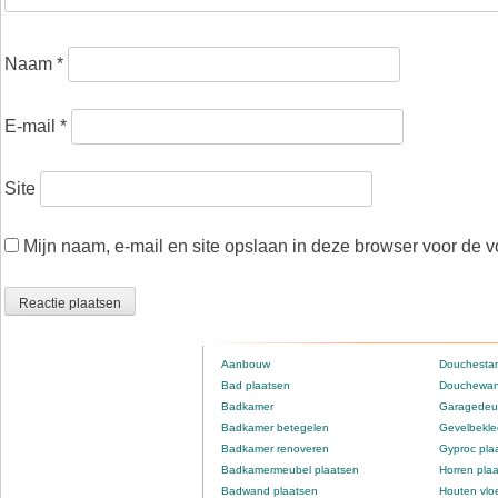
Naam
*
E-mail
*
Site
Mijn naam, e-mail en site opslaan in deze browser voor de v
Aanbouw
Douchestan
Bad plaatsen
Douchewan
Badkamer
Garagedeur
Badkamer betegelen
Gevelbekle
Badkamer renoveren
Gyproc pla
Badkamermeubel plaatsen
Horren pla
Badwand plaatsen
Houten vlo