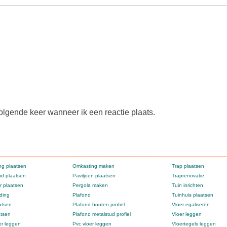
olgende keer wanneer ik een reactie plaats.
g plaatsen
Omkasting maken
Trap plaatsen
d plaatsen
Paviljoen plaatsen
Traprenovatie
 plaatsen
Pergola maken
Tuin inrichten
ding
Plafond
Tuinhuis plaatsen
atsen
Plafond houten profiel
Vloer egaliseren
atsen
Plafond metalstud profiel
Vloer leggen
er leggen
Pvc vloer leggen
Vloertegels leggen