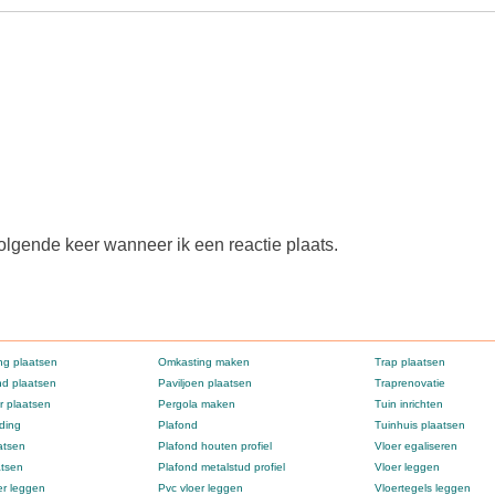
olgende keer wanneer ik een reactie plaats.
g plaatsen
Omkasting maken
Trap plaatsen
d plaatsen
Paviljoen plaatsen
Traprenovatie
 plaatsen
Pergola maken
Tuin inrichten
ding
Plafond
Tuinhuis plaatsen
atsen
Plafond houten profiel
Vloer egaliseren
atsen
Plafond metalstud profiel
Vloer leggen
er leggen
Pvc vloer leggen
Vloertegels leggen