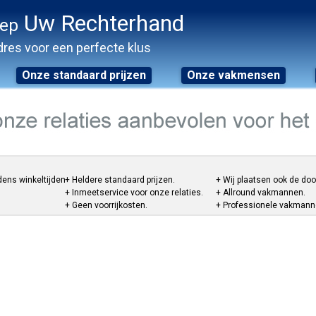
Uw Rechterhand
oep
res voor een perfecte klus
Onze standaard prijzen
Onze vakmensen
dens winkeltijden.
+ Heldere standaard prijzen.
+ Wij plaatsen ook de do
+ Inmeetservice voor onze relaties.
+ Allround vakmannen.
+ Geen voorrijkosten.
+ Professionele vakmannen