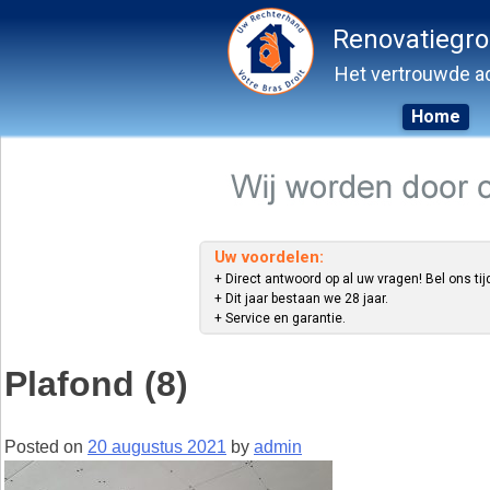
Renovatiegr
Het vertrouwde ad
Home
Skip
to
content
Uw voordelen:
+ Direct antwoord op al uw vragen! Bel ons tij
+ Dit jaar bestaan we 28 jaar.
+ Service en garantie.
Plafond (8)
Posted on
20 augustus 2021
by
admin