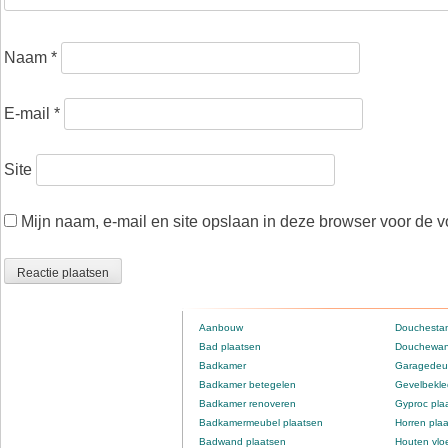
Naam
*
E-mail
*
Site
Mijn naam, e-mail en site opslaan in deze browser voor de v
Aanbouw
Douchestan
Bad plaatsen
Douchewan
Badkamer
Garagedeur
Badkamer betegelen
Gevelbekle
Badkamer renoveren
Gyproc pla
Badkamermeubel plaatsen
Horren pla
Badwand plaatsen
Houten vlo