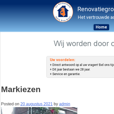
Renovatiegr
Het vertrouwde ad
Home
Skip
to
content
Uw voordelen:
+ Direct antwoord op al uw vragen! Bel ons tij
+ Dit jaar bestaan we 28 jaar.
+ Service en garantie.
Markiezen
Posted on
20 augustus 2021
by
admin