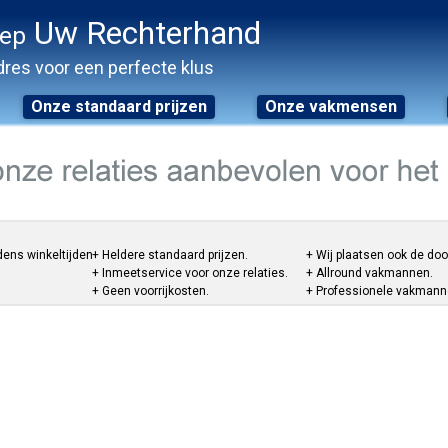
Uw Rechterhand
oep
res voor een perfecte klus
Onze standaard prijzen
Onze vakmensen
dens winkeltijden.
+ Heldere standaard prijzen.
+ Wij plaatsen ook de do
+ Inmeetservice voor onze relaties.
+ Allround vakmannen.
+ Geen voorrijkosten.
+ Professionele vakmannen