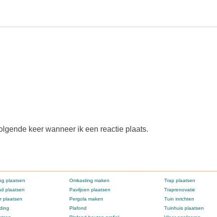
olgende keer wanneer ik een reactie plaats.
g plaatsen
Omkasting maken
Trap plaatsen
d plaatsen
Paviljoen plaatsen
Traprenovatie
 plaatsen
Pergola maken
Tuin inrichten
ding
Plafond
Tuinhuis plaatsen