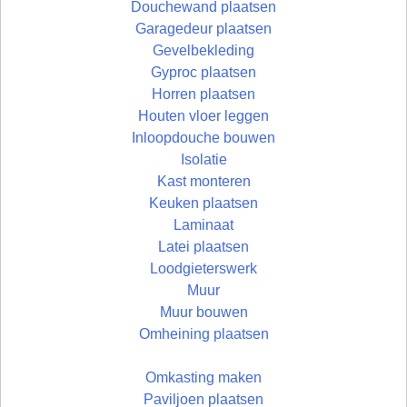
Douchewand plaatsen
Garagedeur plaatsen
Gevelbekleding
Gyproc plaatsen
Horren plaatsen
Houten vloer leggen
Inloopdouche bouwen
Isolatie
Kast monteren
Keuken plaatsen
Laminaat
Latei plaatsen
Loodgieterswerk
Muur
Muur bouwen
Omheining plaatsen
Omkasting maken
Paviljoen plaatsen